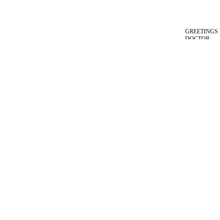
GREETINGS
DOCTOR
TREATMENT
CASE
GALLERY
NOTICE
CONTACT