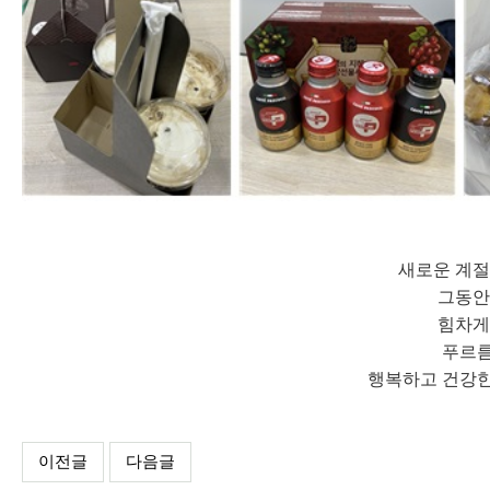
새로운 계절
그동안
힘차게
푸르름
행복하고 건강
이전글
다음글